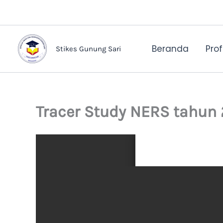
Lewati
ke
konten
Beranda
Profi
Stikes Gunung Sari
Tracer Study NERS tahun