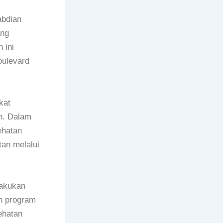
abdian
ang
 ini
oulevard
kat
n. Dalam
ehatan
an melalui
lakukan
an program
ehatan