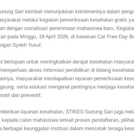
nung Sari kembali menunjukkan komitmennya dalam peng
syarakat melalui kegiatan pemeriksaan kesehatan gratis y
an dengan sosialisasi penerimaan mahasiswa baru. Kegiatan
kan pada Minggu, 19 April 2026, di kawasan Car Free Day B
angan Syekh Yusuf.
ni bertujuan untuk meningkatkan derajat kesehatan masyara
 memperluas akses informasi pendidikan di bidang kesehata
annya, masyarakat mendapatkan layanan pemeriksaan kes
ngsung, serta edukasi mengenai pentingnya menjaga kesehat
otif dan preventif.
mberikan layanan kesehatan, STIKES Gunung Sari juga me
i kepada calon mahasiswa terkait proses pendaftaran, pilih
ta berbagai keunggulan institusi dalam mencetak tenaga kes