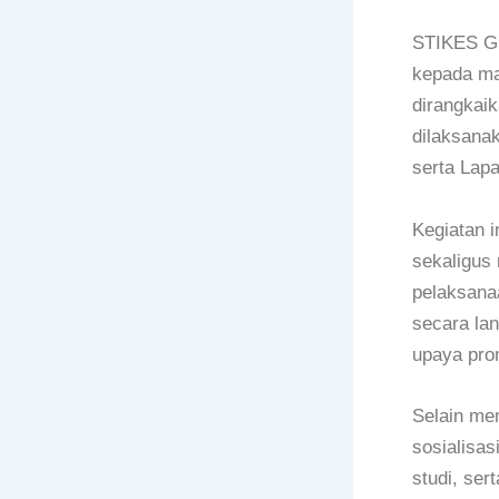
STIKES Gu
kepada ma
dirangkaik
dilaksana
serta Lap
Kegiatan i
sekaligus
pelaksana
secara la
upaya prom
Selain me
sosialisas
studi, ser