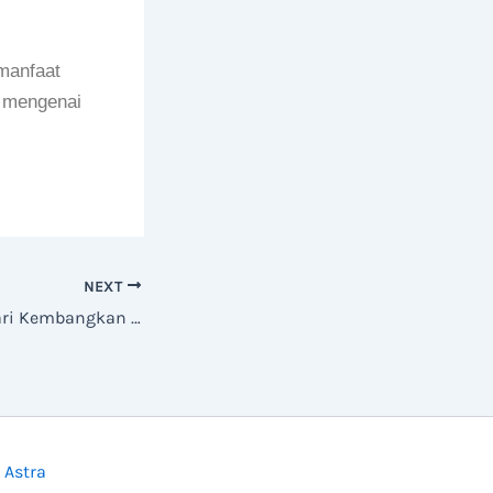
manfaat
s mengenai
NEXT
STIKES Gunung Sari Kembangkan Tenaga Kesehatan Entrepreneur Home Care di Bidang Perawatan Luka
 Astra