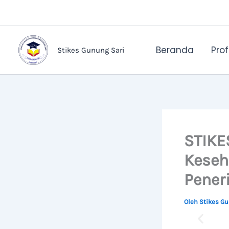
Lewati
ke
konten
Beranda
Profi
Stikes Gunung Sari
STIKE
Keseh
Pener
Oleh
Stikes G